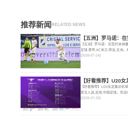
推荐新闻
RELATED NEWS
【五洲】罗马诺：在签约本纳塞
足球,意甲,AC米兰,转会,五
[2026-07-24]
的足球，篮球体育资讯。
【好看推荐】U20女足集训名
家玉入选,足球,中国足球。欢
[2026-07-20]
球，篮球体育资讯。