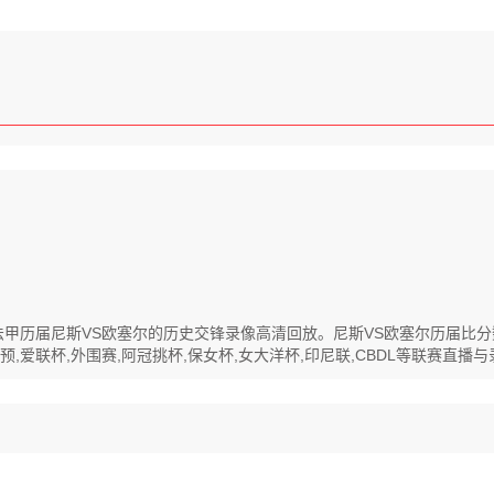
回放,法甲历届尼斯VS欧塞尔的历史交锋录像高清回放。尼斯VS欧塞尔历届
,爱联杯,外围赛,阿冠挑杯,保女杯,女大洋杯,印尼联,CBDL等联赛直播