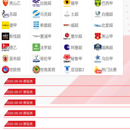
黑山乙
拉脱超
俄甲
巴西甲
苏超
乌克超
土超
白俄超
捷甲
希腊超
威超
北爱超
斯伐超
塞浦甲
塞尔超
黑山甲
德乙
法罗超
阿塞超
瑞典超
直布超
哥伦甲
秘鲁甲
乌拉甲
世欧预
世南美预
亚冠联2
热门比赛
2026-08-06 赛程表
2026-08-07 赛程表
2026-08-08 赛程表
2026-08-09 赛程表
2026-08-10 赛程表