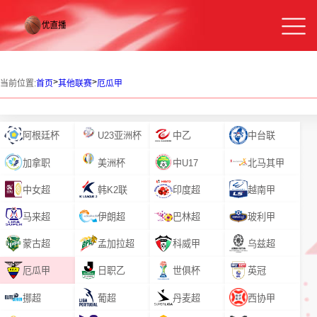
>
>
当前位置:
首页
其他联赛
厄瓜甲
阿根廷杯
U23亚洲杯
中乙
中台联
加拿职
美洲杯
中U17
北马其甲
中女超
韩K2联
印度超
越南甲
马来超
伊朗超
巴林超
玻利甲
蒙古超
孟加拉超
科威甲
乌兹超
厄瓜甲
日职乙
世俱杯
英冠
挪超
葡超
丹麦超
西协甲