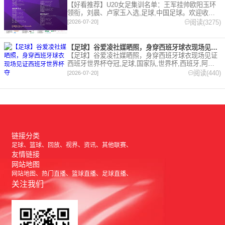
【好看推荐】U20女足集训名单：王军挂帅欧阳玉环
领衔，刘晨、卢家玉入选,足球,中国足球。欢迎收藏
本站，24小时为你更新最新的足球，篮球体育资讯。
阅读(3275)
[2026-07-20]
【足球】谷爱凌社媒晒照，身穿西班牙球衣现场见证西班牙世界杯夺
【足球】谷爱凌社媒晒照，身穿西班牙球衣现场见证
西班牙世界杯夺冠,足球,国家队,世界杯,西班牙,阿根
廷,综合。欢迎收藏本站，24小时为你更新最新的足
阅读(440)
[2026-07-20]
球，篮球体育资讯。
链接分类
足球
篮球
回放
视界
资讯
其他联赛
友情链接
网站地图
网站地图
热门直播
篮球直播
足球直播
关注我们