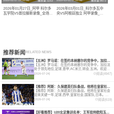
2026-01-27 04:00:00
2026-03-01 07:00:00
播放量:3253
播放量:8673
2026年01月27日_阿甲 科尔多
2026年03月01日_科尔多瓦中
瓦学院VS普拉滕斯录像_全场录
央VS阿根廷独立 阿甲录像_高
像【高清回放】
清录像【全场回放】
推荐新闻
RELATED NEWS
【五洲】罗马诺：在签约本纳塞尔的竞争中，加拉法处于领先地位
【五洲】罗马诺：在签约本纳塞尔的竞争中，加拉法
处于领先地位,足球,意甲,AC米兰,转会,五洲。欢迎收
藏本站，24小时为你更新最新的足球，篮球体育资
阅读(4947)
[2026-07-24]
讯。
【推荐】阿斯：久保建英归队备战，他将在皇家社会迎来关键一年
【推荐】阿斯：久保建英归队备战，他将在皇家社会
迎来关键一年,足球,西甲,皇家社会,国家队,日本。欢
迎收藏本站，24小时为你更新最新的足球，篮球体育
阅读(619)
[2026-07-24]
资讯。
【好看推荐】U20女足集训名单：王军挂帅欧阳玉环领衔，刘晨、