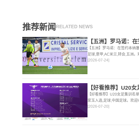
推荐新闻
RELATED NEWS
【五洲】罗马诺：在签约本纳塞
足球,意甲,AC米兰,转会,五
[2026-07-24]
的足球，篮球体育资讯。
【好看推荐】U20女足集训名
家玉入选,足球,中国足球。欢
[2026-07-20]
球，篮球体育资讯。