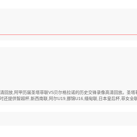
录像高清回放,阿甲历届圣塔菲联VS贝尔格拉诺的历史交锋录像高清回放。圣
提供智超杯,新西南联,阿尔U19,挪锦U16,缅甸联,日本皇后杯,菲女全