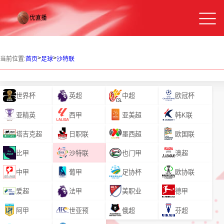
>
>
当前位置:
首页
足球
沙特联
世界杯
英超
中超
欧冠杯
亚精英
西甲
亚美超
韩K联
塔吉克超
日职联
墨西超
欧国联
比甲
沙特联
也门甲
澳超
中甲
葡甲
足协杯
欧协联
爱超
法甲
美职业
德甲
阿甲
世亚预
俄超
芬超