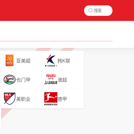

亚美超
韩K联
也门甲
澳超
美职业
德甲