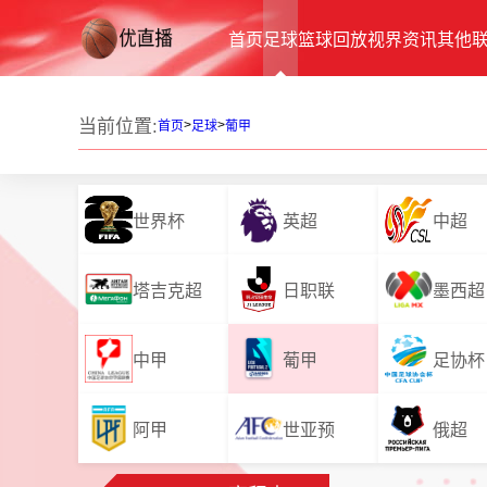
首页
足球
篮球
回放
视界
资讯
其他
当前位置:
>
>
首页
足球
葡甲
世界杯
英超
中超
塔吉克超
日职联
墨西超
中甲
葡甲
足协杯
阿甲
世亚预
俄超