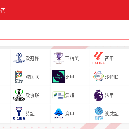
联赛
欧冠杯
亚精英
西甲
欧国联
比甲
沙特联
欧协联
爱超
法甲
芬超
意甲
澳威超